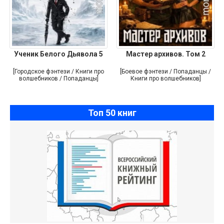
Ученик Белого Дьявола 5
Мастер архивов. Том 2
[Городское фэнтези / Книги про
[Боевое фэнтези / Попаданцы /
волшебников / Попаданцы]
Книги про волшебников]
Топ 50 книг