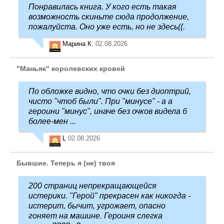
Понравилась книга. У кого есть такая
возможность скиньте сюда продолжение,
пожалуйста. Оно уже есть, но не здесь((.
Марина К.
02.08.2026
"Маньяк" королевских кровей
По обложке видно, что очки без диоптрий,
чисто "чтоб были". При "минусе" - а а
героини "минус", иначе без очков видела б
более-мен ...
L
02.08.2026
Бывшие. Теперь я (не) твоя
200 страниц непрекращающейся
истерики. "Герой" прекрасен как никогда -
истерит, бычит, угрожает, опасно
гоняет на машине. Героиня слегка