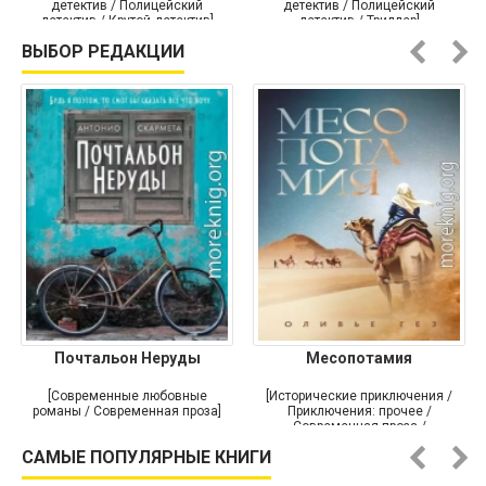
детектив / Полицейский
детектив / Полицейский
детектив / Крутой детектив]
детектив / Триллер]
ВЫБОР РЕДАКЦИИ
Почтальон Неруды
Месопотамия
[Современные любовные
[Исторические приключения /
романы / Современная проза]
Приключения: прочее /
Современная проза /
Историческая проза]
САМЫЕ ПОПУЛЯРНЫЕ КНИГИ