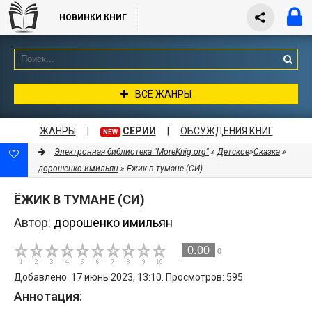
НОВИНКИ КНИГ
ВСЕ ЖАНРЫ
ЖАНРЫ
|
СЕРИИ
|
ОБСУЖДЕНИЯ КНИГ
NEW
Электронная библиотека "MoreKnig.org"
»
Детское
»
Сказка
»
дорошенко имильян
» Ёжик в тумане (СИ)
ЁЖИК В ТУМАНЕ (СИ)
Автор:
дорошенко имильян
0.00
0
Добавлено: 17 июнь 2023, 13:10. Просмотров: 595
Аннотация: