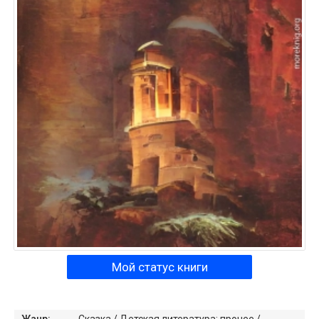
Мой статус книги
Жанр:
Сказка
/
Детская литература: прочее
/