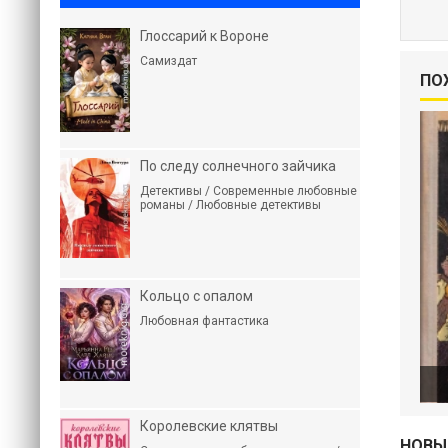
Глоссарий к Вороне
Самиздат
ПО
По следу солнечного зайчика
Детективы / Современные любовные
романы / Любовные детективы
Кольцо с опалом
Любовная фантастика
Королевские клятвы
НОВЫ