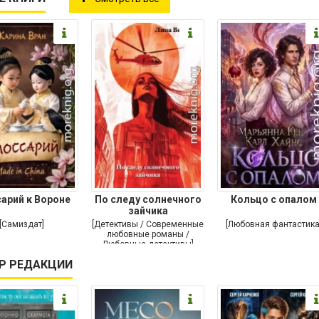
сарий к Вороне
По следу солнечного
Кольцо с опалом
зайчика
[Самиздат]
[Детективы / Современные
[Любовная фантастика
любовные романы /
Любовные детективы]
Р РЕДАКЦИИ