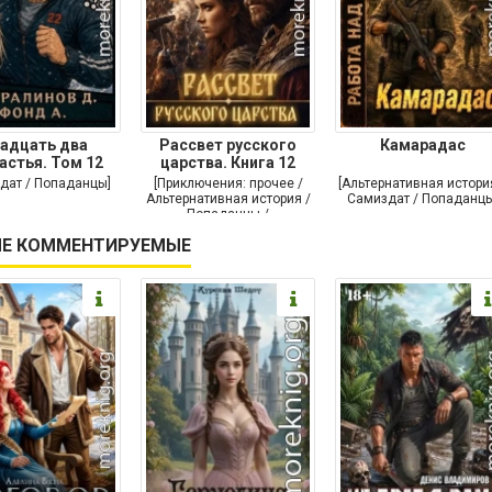
адцать два
Рассвет русского
Камарадас
астья. Том 12
царства. Книга 12
дат / Попаданцы]
[Приключения: прочее /
[Альтернативная истори
Альтернативная история /
Самиздат / Попаданцы
Попаданцы /
Исторические
Е КОММЕНТИРУЕМЫЕ
приключения]