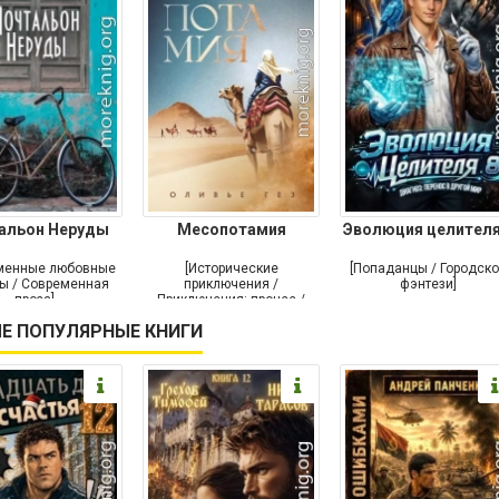
альон Неруды
Месопотамия
Эволюция целителя
менные любовные
[Исторические
[Попаданцы / Городск
ы / Современная
приключения /
фэнтези]
проза]
Приключения: прочее /
Современная проза /
Е ПОПУЛЯРНЫЕ КНИГИ
Историческая проза]