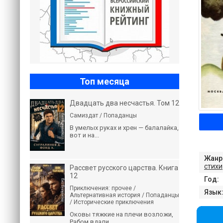
Топ месяца
Двадцать два несчастья. Том 12
Самиздат / Попаданцы
В умелых руках и хрен — балалайка,
вот и на...
Жанр
стихи
Рассвет русского царства. Книга
12
Год:
Приключения: прочее /
Язык
Альтернативная история / Попаданцы
/ Исторические приключения
Оковы тяжкие на плечи возложи,
Рабом вдали...