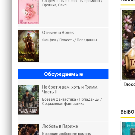
Современные любовные романы /
Эротика, Секс
Отныне и Вовек
Фанфик / Повесть / Попаданцы
Обсуждаемые
Глос
Не брат я вам, хоть и Гримм.
Часть II
Боевая фантастика / Попаданцы /
Социальная фантастика
ВЫБО
Любовь в Париже
Короткие любовные романы