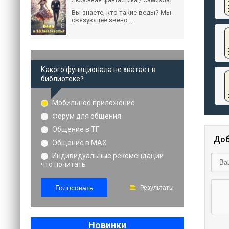
Любовная фантастика / Самиздат
Вы знаете, кто такие веды? Мы -
связующее звено...
Какого функционала не хватает в
библиотеке?
Мобильное приложение
Форум для общения
Общение в ТГ
Доб
Общение в MAX
Индивидуальные рекомендации
что почитать
Голосовать
Результаты
Новинки