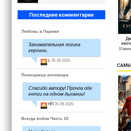
Последние комментарии
Любовь в Париже
Дв
несч
Занимательная логика
[Самиз
героини.
L
05.08.2026
САМЫ
Помощница антиквара
Спасибо автору! Прочла обе
кнтги на одном дыхании!
НП
05.08.2026
Всегда война Часть 10