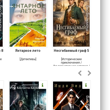
 8
Янтарное лето
Несгибаемый граф 5
Зав
Кровн
ое
[Детективы]
[Исторические
[Любовн
приключения /
Альтернативная история /
Попаданцы / Самиздат]