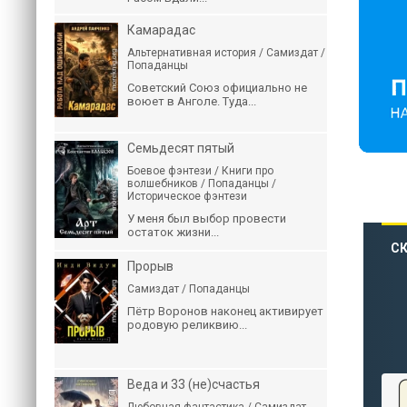
Камарадас
Альтернативная история / Самиздат /
Попаданцы
Советский Союз официально не
воюет в Анголе. Туда...
Семьдесят пятый
Боевое фэнтези / Книги про
волшебников / Попаданцы /
Историческое фэнтези
У меня был выбор провести
остаток жизни...
СК
Прорыв
Самиздат / Попаданцы
Пётр Воронов наконец активирует
родовую реликвию...
Веда и 33 (не)счастья