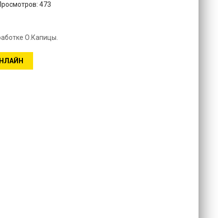
 Просмотров: 473
работке О.Капицы.
ОНЛАЙН