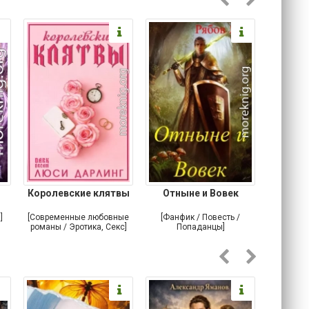
Королевские клятвы
Отныне и Вовек
Небе
]
[Современные любовные
[Фанфик / Повесть /
[Самизда
романы / Эротика, Секс]
Попаданцы]
Альтерна