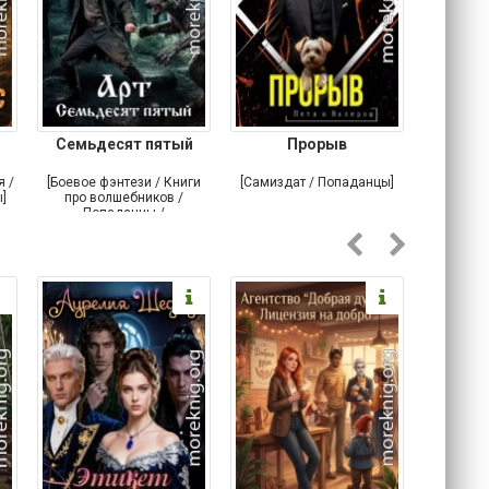
Семьдесят пятый
Прорыв
Веда и 
я /
[Боевое фэнтези / Книги
[Самиздат / Попаданцы]
[Любовн
]
про волшебников /
С
Попаданцы /
Историческое фэнтези]