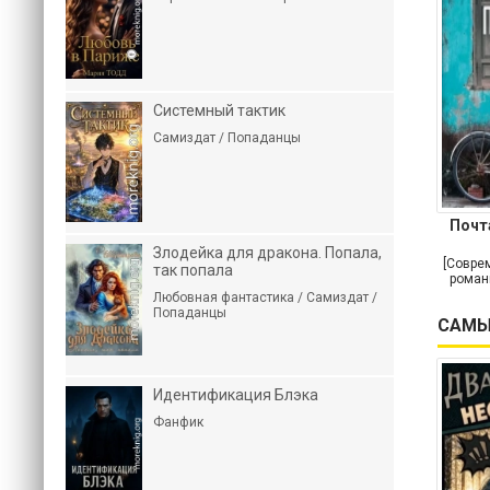
Системный тактик
Самиздат / Попаданцы
Почт
Злодейка для дракона. Попала,
[Совре
так попала
роман
Любовная фантастика / Самиздат /
Попаданцы
САМЫ
Идентификация Блэка
Фанфик