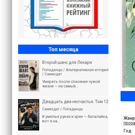
Топ месяца
Второй шанс для Лекаря
Попаданцы / Альтернативная история
/ Самиздат
Умереть после спасения чужой
жизни — не самый...
Двадцать два несчастья. Том 12
Самиздат / Попаданцы
В умелых руках и хрен — балалайка,
Жанр
вот и на...
проз
Год: