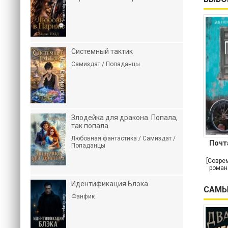
Системный тактик
Самиздат / Попаданцы
Злодейка для дракона. Попала,
так попала
Любовная фантастика / Самиздат /
Почт
Попаданцы
[Совре
роман
Идентификация Блэка
САМЫ
Фанфик