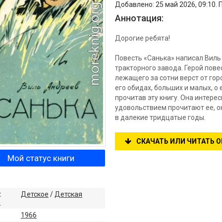
Добавлено: 25 май 2026, 09:10. 
Аннотация:
Дорогие ребята!
Повесть «Санька» написал Вил
тракторного завода. Герой пове
лежащего за сотни верст от горо
его обидах, больших и малых, о 
прочитав эту книгу. Она интере
удовольствием прочитают ее, он
в далекие тридцатые годы.
СКАЧАТЬ ИЛИ ЧИТАТЬ 
Мой статус книги
:
Детское
/
Детская
а
1966