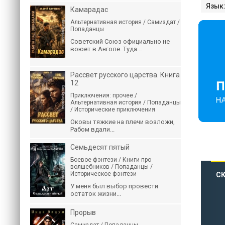
Язык
Камарадас
Альтернативная история / Самиздат /
Попаданцы
Советский Союз официально не
воюет в Анголе. Туда...
Рассвет русского царства. Книга
12
Приключения: прочее /
Альтернативная история / Попаданцы
/ Исторические приключения
Оковы тяжкие на плечи возложи,
Рабом вдали...
Семьдесят пятый
Боевое фэнтези / Книги про
волшебников / Попаданцы /
Историческое фэнтези
СК
У меня был выбор провести
остаток жизни...
Прорыв