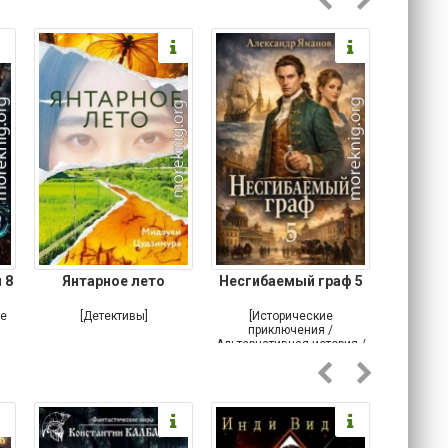
 8
Янтарное лето
Несгибаемый граф 5
Зав
Кровн
ое
[Детективы]
[Исторические
[Любовн
приключения /
Альтернативная история /
Попаданцы / Самиздат]