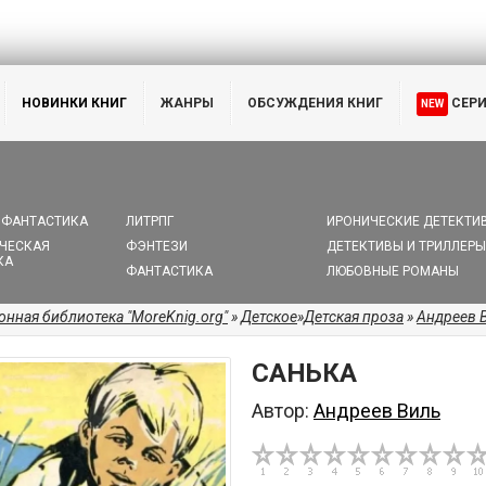
НОВИНКИ КНИГ
ЖАНРЫ
ОБСУЖДЕНИЯ КНИГ
СЕР
NEW
 ФАНТАСТИКА
ЛИТРПГ
ИРОНИЧЕСКИЕ ДЕТЕКТИ
ЧЕСКАЯ
ФЭНТЕЗИ
ДЕТЕКТИВЫ И ТРИЛЛЕРЫ
КА
ФАНТАСТИКА
ЛЮБОВНЫЕ РОМАНЫ
онная библиотека "MoreKnig.org"
»
Детское
»
Детская проза
»
Андреев 
САНЬКА
Автор:
Андреев Виль