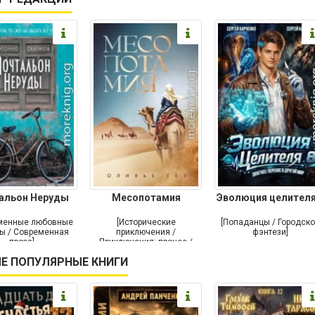
альон Неруды
Месопотамия
Эволюция целителя
менные любовные
[Исторические
[Попаданцы / Городск
ы / Современная
приключения /
фэнтези]
проза]
Приключения: прочее /
Современная проза /
Е ПОПУЛЯРНЫЕ КНИГИ
Историческая проза]