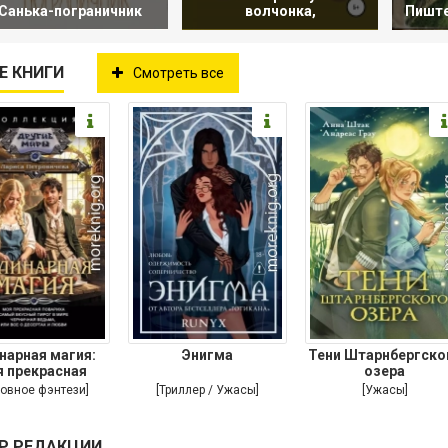
Санька-пограничник
волчонка,
Пиште
Е КНИГИ
Смотреть все
нарная магия:
Энигма
Тени Штарнбергско
 прекрасная
озера
ариха. Самый
овное фэнтези]
[Триллер / Ужасы]
[Ужасы]
Р РЕДАКЦИИ