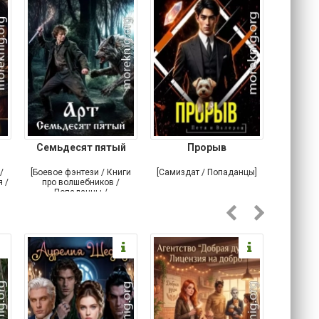
Семьдесят пятый
Прорыв
Веда и 
/
[Боевое фэнтези / Книги
[Самиздат / Попаданцы]
[Любовн
 /
про волшебников /
С
Попаданцы /
Историческое фэнтези]