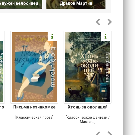
 нужен велосипед
Дракон Мартин
го
Письма незнакомке
Хтонь за околицей
Что м
устро
[Классическая проза]
[Классическое фэнтези /
[Ирониче
Мистика]
Ужас