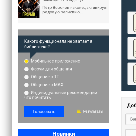
Самиздат / Попаданцы
Пётр Воронов наконец активирует
родовую реликвию...
Какого функционала не хватает в
библиотеке?
Мобильное приложение
Форум для общения
Общение в ТГ
Общение в MAX
Индивидуальные рекомендации
что почитать
Доб
Голосовать
Результаты
Новинки