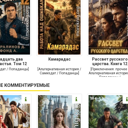
адцать два
Камарадас
Рассвет русского
астья. Том 12
царства. Книга 12
дат / Попаданцы]
[Альтернативная история /
[Приключения: прочее 
Самиздат / Попаданцы]
Альтернативная история
Попаданцы /
Исторические
Е КОММЕНТИРУЕМЫЕ
приключения]