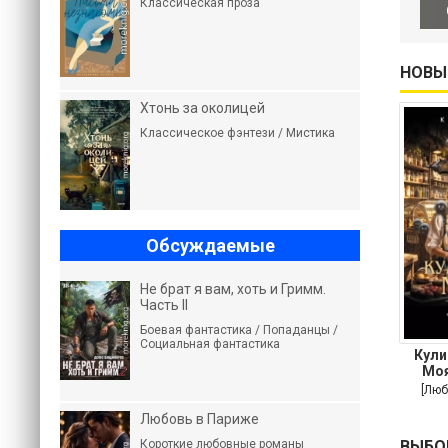
Классическая проза
НОВЫ
Хтонь за околицей
Классическое фэнтези / Мистика
Обсуждаемые
Не брат я вам, хоть и Гримм.
Часть II
Боевая фантастика / Попаданцы /
Социальная фантастика
Кули
Моя
пов
[Люб
Любовь в Париже
ВЫБО
Короткие любовные романы