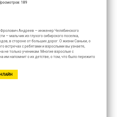
Просмотров: 189
ь Фролович Андреев — инженер Челябинского
сти — мальчик из глухого сибирского поселка,
дов, в стороне от больших дорог. О жизни Саньки, о
его встречах с ребятами и взрослыми вы узнаете,
сна не только ученикам. Многие взрослые с
а им напомнит о их детстве, о том, что было пережито
ОНЛАЙН