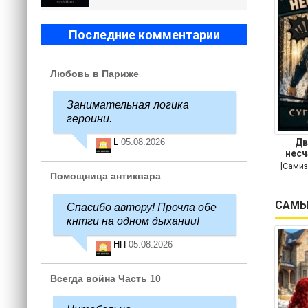
Последние комментарии
Любовь в Париже
Занимательная логика
героини.
Дв
L
05.08.2026
несч
[Самиз
Помощница антиквара
САМЫ
Спасибо автору! Прочла обе
кнтги на одном дыхании!
НП
05.08.2026
Всегда война Часть 10