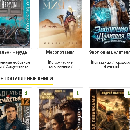
альон Неруды
Месопотамия
Эволюция целителя
менные любовные
[Исторические
[Попаданцы / Городск
ы / Современная
приключения /
фэнтези]
проза]
Приключения: прочее /
Современная проза /
Е ПОПУЛЯРНЫЕ КНИГИ
Историческая проза]