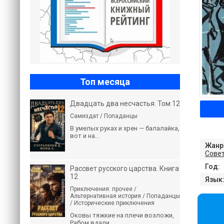
Топ месяца
Двадцать два несчастья. Том 12
Самиздат / Попаданцы
В умелых руках и хрен — балалайка,
вот и на...
Жанр
Совет
Год:
Рассвет русского царства. Книга
12
Язык
Приключения: прочее /
Альтернативная история / Попаданцы
/ Исторические приключения
Оковы тяжкие на плечи возложи,
Рабом вдали...