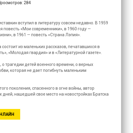
Просмотров: 284
ставкин вступил в литературу совсем недавно. В 1959
я повесть «Мои современники», в 1960 году —
зни», в 1961 — повесть «Страна Лэпия».
 состоит из маленьких рассказов, печатавшихся в
ь», «Молодая гвардия» и в «Литературной газете».
, о трагедии детей военного времени, о верных
юбви, которая не дает погибнуть маленьким
ого поколения, спасенного в огне войны, автор
 дней, нашедшей свое место на новостройках Братска
ОНЛАЙН