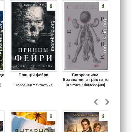
да
Принцы фейри
Сюрреализм.
Воззвания и трактаты
юмор
международного
ми
]
[Любовная фантастика]
[Критика / Философия]
[Юмо
Соврем