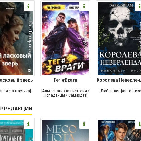
асковый зверь
Тег #Враги
Королева Неверлен
вная фантастика]
[Альтернативная история /
[Любовная фантастика
Попаданцы / Самиздат]
Р РЕДАКЦИИ