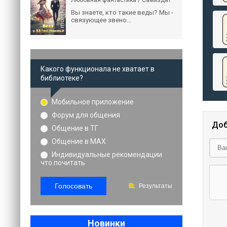
Любовная фантастика / Самиздат
Вы знаете, кто такие веды? Мы -
связующее звено...
Какого функционала не хватает в
библиотеке?
Мобильное приложение
Форум для общения
Доб
Общение в ТГ
Общение в MAX
Индивидуальные рекомендации
что почитать
Голосовать
Результаты
Новинки