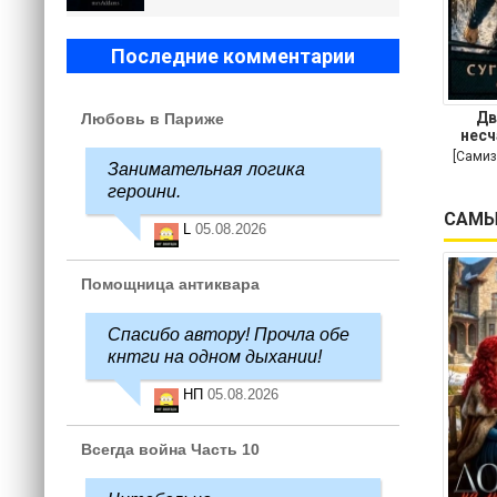
Последние комментарии
Дв
Любовь в Париже
несч
[Самиз
Занимательная логика
героини.
САМЫ
L
05.08.2026
Помощница антиквара
Спасибо автору! Прочла обе
кнтги на одном дыхании!
НП
05.08.2026
Всегда война Часть 10