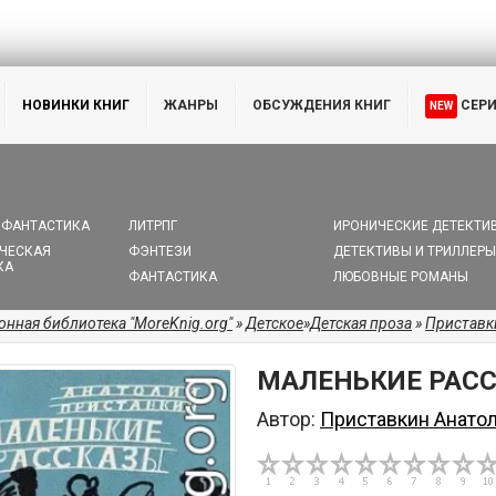
НОВИНКИ КНИГ
ЖАНРЫ
ОБСУЖДЕНИЯ КНИГ
СЕР
NEW
 ФАНТАСТИКА
ЛИТРПГ
ИРОНИЧЕСКИЕ ДЕТЕКТИ
ЧЕСКАЯ
ФЭНТЕЗИ
ДЕТЕКТИВЫ И ТРИЛЛЕРЫ
КА
ФАНТАСТИКА
ЛЮБОВНЫЕ РОМАНЫ
онная библиотека "MoreKnig.org"
»
Детское
»
Детская проза
»
Приставк
МАЛЕНЬКИЕ РАС
Автор:
Приставкин Анато