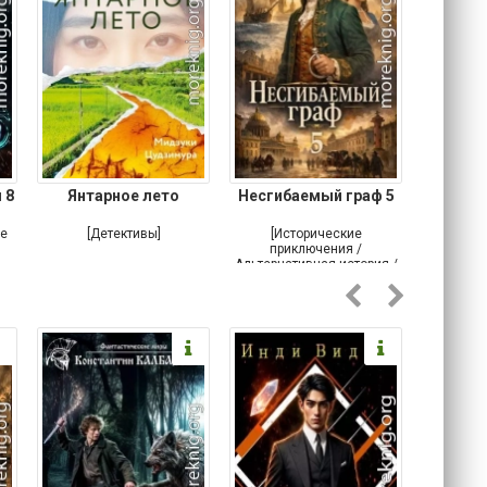
 8
Янтарное лето
Несгибаемый граф 5
Зав
Кровн
ое
[Детективы]
[Исторические
[Любовн
приключения /
Альтернативная история /
Попаданцы / Самиздат]