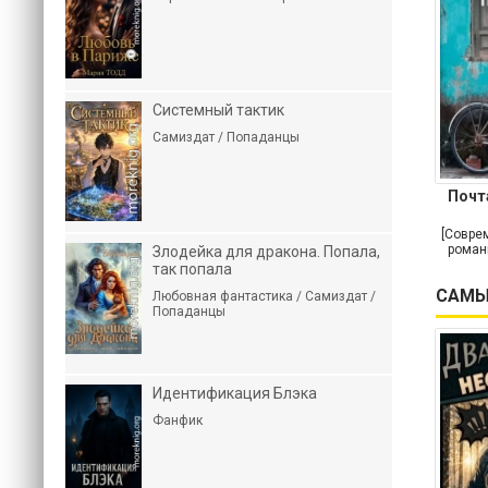
Системный тактик
Самиздат / Попаданцы
Почт
[Совре
роман
Злодейка для дракона. Попала,
так попала
САМЫ
Любовная фантастика / Самиздат /
Попаданцы
Идентификация Блэка
Фанфик