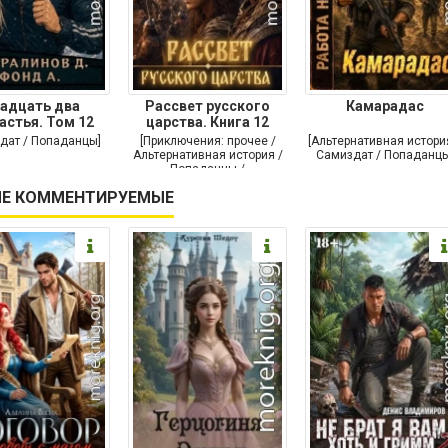
адцать два
Рассвет русского
Камарадас
астья. Том 12
царства. Книга 12
дат / Попаданцы]
[Приключения: прочее /
[Альтернативная истори
Альтернативная история /
Самиздат / Попаданцы
Попаданцы /
Исторические
Е КОММЕНТИРУЕМЫЕ
приключения]