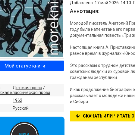
Добавлено: 17 май 2026, 14:10. 
Аннотация:
Молодой писатель Анатолий При
году была напечатана его перва
документальная повесть «Три жи
Настоящая книга А. Приставкина
разное время в журналах «Юност
Мой статус книги
Это рассказы о трудном детстве
советских людях и их суровой л
гражданам республики.
:
Детская проза
/
И как продолжение биографии эт
ская классическая проза
рассказывает о молодежи наших
1962
и Сибири.
:
Русский
СКАЧАТЬ ИЛИ ЧИТАТЬ 