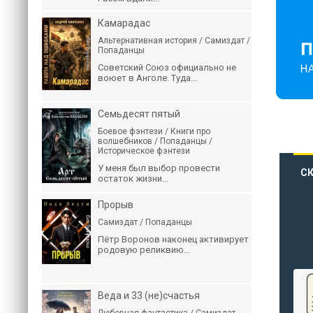
Камарадас
Альтернативная история / Самиздат /
Попаданцы
Советский Союз официально не
воюет в Анголе. Туда...
Семьдесят пятый
Боевое фэнтези / Книги про
волшебников / Попаданцы /
Историческое фэнтези
У меня был выбор провести
СК
остаток жизни...
Прорыв
Самиздат / Попаданцы
Пётр Воронов наконец активирует
родовую реликвию...
Веда и 33 (не)счастья