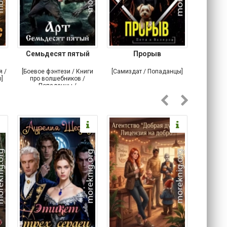
Семьдесят пятый
Прорыв
Веда и 
я /
[Боевое фэнтези / Книги
[Самиздат / Попаданцы]
[Любовн
]
про волшебников /
С
Попаданцы /
Историческое фэнтези]