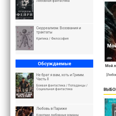
Любовная фантастика
Сюрреализм. Воззвания и
трактаты
Критика / Философия
Обсуждаемые
Мой л
Не брат я вам, хоть и Гримм.
[Любо
Часть II
Боевая фантастика / Попаданцы /
ВЫБО
Социальная фантастика
Любовь в Париже
Короткие любовные романы