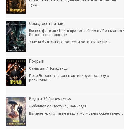
Советский Союз официально не воюет в Анголе.
Туда...
Семьдесят пятый
Боевое фэнтези / Книги про волшебников / Попаданцы /
Историческое фэнтези
У меня был выбор провести остаток жизни...
Прорыв
Самиздат / Попаданцы
Пётр Воронов наконец активирует родовую
реликвию...
Веда и 33 (не)счастья
Любовная фантастика / Самиздат
Вы знаете, кто такие веды? Мы - связующее звено...