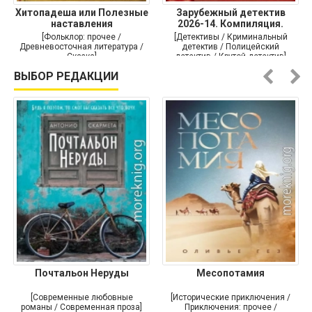
Хитопадеша или Полезные
Зарубежный детектив
наставления
2026-14. Компиляция.
Книги
[Фольклор: прочее /
[Детективы / Криминальный
Древневосточная литература /
детектив / Полицейский
Сказка]
детектив / Крутой детектив]
ВЫБОР РЕДАКЦИИ
Почтальон Неруды
Месопотамия
[Современные любовные
[Исторические приключения /
романы / Современная проза]
Приключения: прочее /