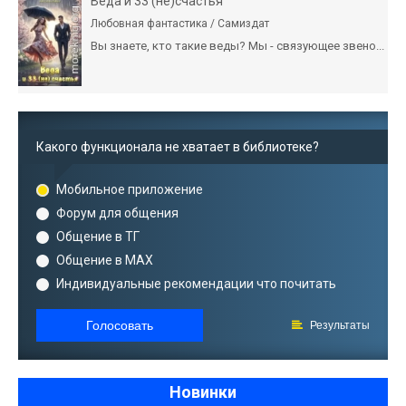
Веда и 33 (не)счастья
Любовная фантастика / Самиздат
Вы знаете, кто такие веды? Мы - связующее звено...
Какого функционала не хватает в библиотеке?
Мобильное приложение
Форум для общения
Общение в ТГ
Общение в MAX
Индивидуальные рекомендации что почитать
Голосовать
Результаты
Новинки