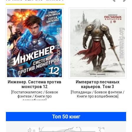
Инженер. Система против
Император песчаных
монстров 12
карьеров. Том 3
[Постапокалипсис / Боевое
[Попаданцы / Боевое фэнтези /
фэнтези / Книги про
Книги про волшебников]
волшебников]
Топ 50 книг