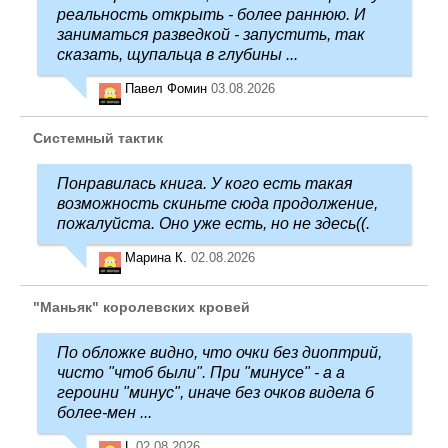
реальность открыть - более раннюю. И
заниматься разведкой - запустить, так
сказать, щупальца в глубины ...
Павел Фомин
03.08.2026
Системный тактик
Понравилась книга. У кого есть такая
возможность скиньте сюда продолжение,
пожалуйста. Оно уже есть, но не здесь((.
Марина К.
02.08.2026
"Маньяк" королевских кровей
По обложке видно, что очки без диоптрий,
чисто "чтоб были". При "минусе" - а а
героини "минус", иначе без очков видела б
более-мен ...
L
02.08.2026