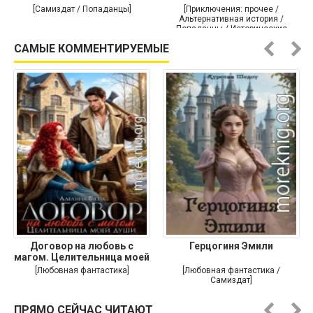
[Самиздат / Попаданцы]
[Приключения: прочее /
Альтернативная история /
Попаданцы / Исторические
приключения]
САМЫЕ КОММЕНТИРУЕМЫЕ
Договор на любовь с
Герцогиня Эмили
магом. Целительница моей
души
[Любовная фантастика]
[Любовная фантастика /
Самиздат]
ПРЯМО СЕЙЧАС ЧИТАЮТ