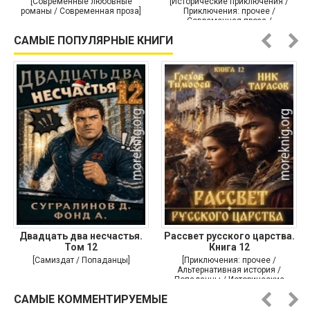
[Современные любовные
[Исторические приключения /
романы / Современная проза]
Приключения: прочее /
Современная проза /
Историческая проза]
САМЫЕ ПОПУЛЯРНЫЕ КНИГИ
Двадцать два несчастья.
Рассвет русского царства.
Том 12
Книга 12
[Самиздат / Попаданцы]
[Приключения: прочее /
Альтернативная история /
Попаданцы / Исторические
приключения]
САМЫЕ КОММЕНТИРУЕМЫЕ