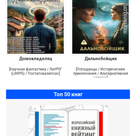
Домовладелец
Дальнобойщик
[Научная фантастика / ЛитРПГ
[Попаданцы / Исторические
(LitRPG) / Постапокалипсис]
приключения / Альтернативная
история]
Топ 50 книг