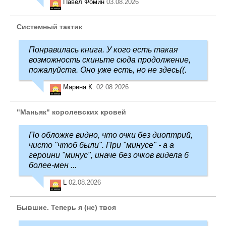
Павел Фомин
03.08.2026
Системный тактик
Понравилась книга. У кого есть такая
возможность скиньте сюда продолжение,
пожалуйста. Оно уже есть, но не здесь((.
Марина К.
02.08.2026
"Маньяк" королевских кровей
По обложке видно, что очки без диоптрий,
чисто "чтоб были". При "минусе" - а а
героини "минус", иначе без очков видела б
более-мен ...
L
02.08.2026
Бывшие. Теперь я (не) твоя