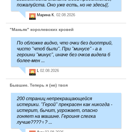
пожалуйста. Оно уже есть, но не здесь((.
Марина К.
02.08.2026
"Маньяк" королевских кровей
По обложке видно, что очки без диоптрий,
чисто "чтоб были". При "минусе" - а а
героини "минус", иначе без очков видела б
более-мен ...
L
02.08.2026
Бывшие. Теперь я (не) твоя
200 страниц непрекращающейся
истерики. "Герой" прекрасен как никогда -
истерит, бычит, угрожает, опасно
гоняет на машине. Героиня слегка
лучше????‍♀️? ...