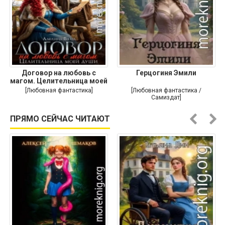
Договор на любовь с
Герцогиня Эмили
магом. Целительница моей
души
[Любовная фантастика]
[Любовная фантастика /
Самиздат]
ПРЯМО СЕЙЧАС ЧИТАЮТ