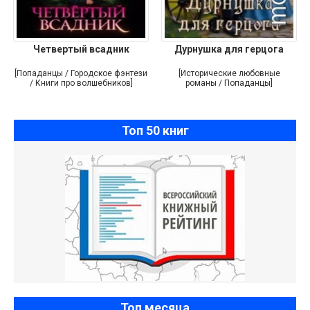
Четвертый всадник
Дурнушка для герцога
[Попаданцы / Городское фэнтези
[Исторические любовные
/ Книги про волшебников]
романы / Попаданцы]
Топ 50 книг
Топ месяца