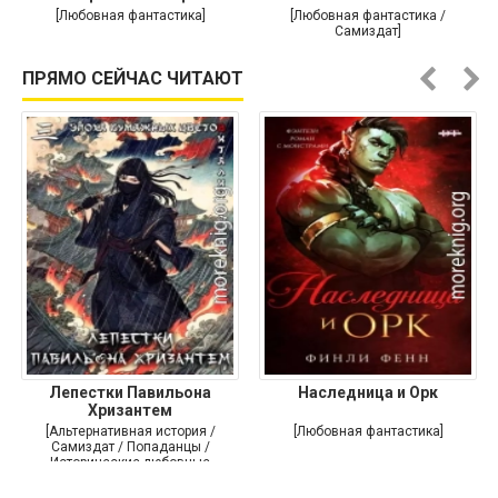
души
[Любовная фантастика]
[Любовная фантастика /
Самиздат]
ПРЯМО СЕЙЧАС ЧИТАЮТ
Лепестки Павильона
Наследница и Орк
Хризантем
[Альтернативная история /
[Любовная фантастика]
Самиздат / Попаданцы /
Исторические любовные
романы]