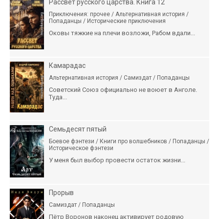
Рассвет русского царства. Книга 12
Приключения: прочее / Альтернативная история /
Попаданцы / Исторические приключения
Оковы тяжкие на плечи возложи, Рабом вдали...
Камарадас
Альтернативная история / Самиздат / Попаданцы
Советский Союз официально не воюет в Анголе.
Туда...
Семьдесят пятый
Боевое фэнтези / Книги про волшебников / Попаданцы /
Историческое фэнтези
У меня был выбор провести остаток жизни...
Прорыв
Самиздат / Попаданцы
Пётр Воронов наконец активирует родовую