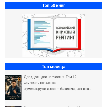
Топ 50 книг
Топ месяца
Двадцать два несчастья. Том 12
Самиздат / Попаданцы
В умелых руках и хрен — балалайка, вот и на...