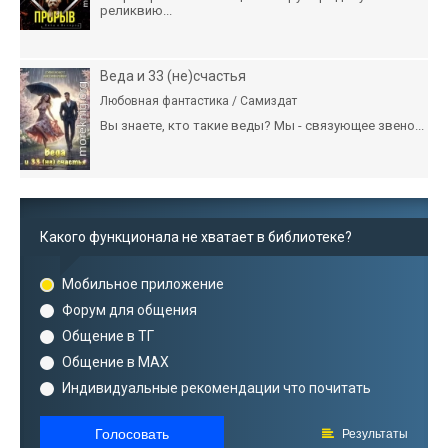
реликвию...
Веда и 33 (не)счастья
Любовная фантастика / Самиздат
Вы знаете, кто такие веды? Мы - связующее звено...
Какого функционала не хватает в библиотеке?
Мобильное приложение
Форум для общения
Общение в ТГ
Общение в MAX
Индивидуальные рекомендации что почитать
Голосовать
Результаты