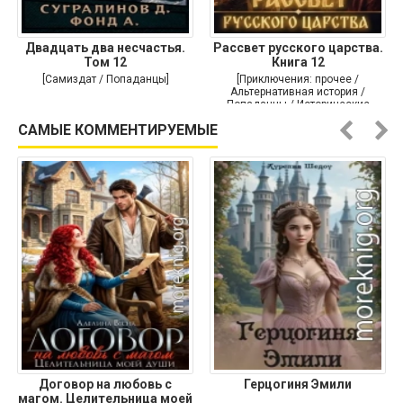
Двадцать два несчастья.
Рассвет русского царства.
Том 12
Книга 12
[Самиздат / Попаданцы]
[Приключения: прочее /
Альтернативная история /
Попаданцы / Исторические
приключения]
САМЫЕ КОММЕНТИРУЕМЫЕ
Договор на любовь с
Герцогиня Эмили
магом. Целительница моей