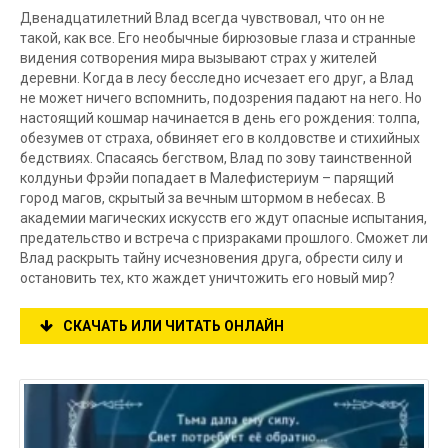
Двенадцатилетний Влад всегда чувствовал, что он не
такой, как все. Его необычные бирюзовые глаза и странные
видения сотворения мира вызывают страх у жителей
деревни. Когда в лесу бесследно исчезает его друг, а Влад
не может ничего вспомнить, подозрения падают на него. Но
настоящий кошмар начинается в день его рождения: толпа,
обезумев от страха, обвиняет его в колдовстве и стихийных
бедствиях. Спасаясь бегством, Влад по зову таинственной
колдуньи Фрэйи попадает в Малефистериум – парящий
город магов, скрытый за вечным штормом в небесах. В
академии магических искусств его ждут опасные испытания,
предательство и встреча с призраками прошлого. Сможет ли
Влад раскрыть тайну исчезновения друга, обрести силу и
остановить тех, кто жаждет уничтожить его новый мир?
СКАЧАТЬ ИЛИ ЧИТАТЬ ОНЛАЙН