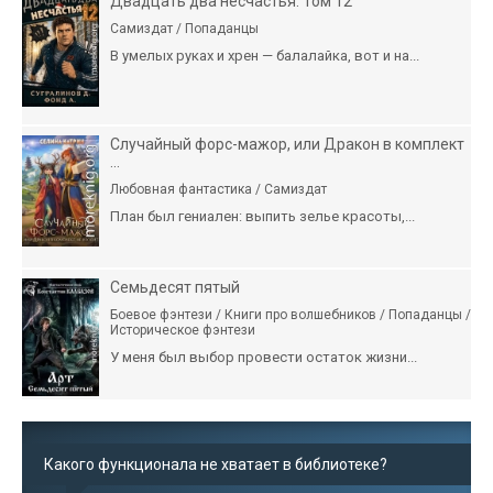
Двадцать два несчастья. Том 12
Самиздат / Попаданцы
В умелых руках и хрен — балалайка, вот и на...
Случайный форс-мажор, или Дракон в комплект
...
Любовная фантастика / Самиздат
План был гениален: выпить зелье красоты,...
Семьдесят пятый
Боевое фэнтези / Книги про волшебников / Попаданцы /
Историческое фэнтези
У меня был выбор провести остаток жизни...
Какого функционала не хватает в библиотеке?