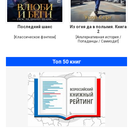
Последний шанс
Из огня да в полымя. Книга
2
[Классическое фэнтези]
[Альтернативная история /
Попаданцы / Самиздат]
Топ 50 книг