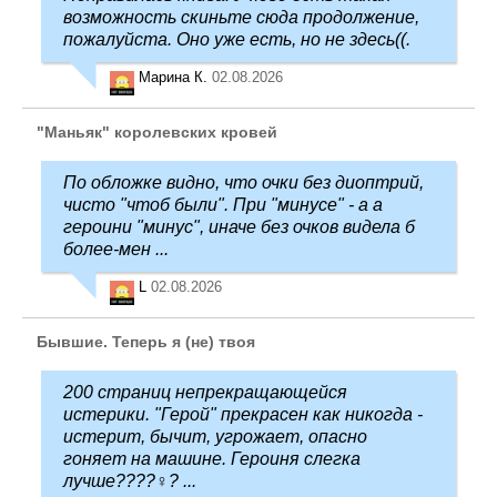
возможность скиньте сюда продолжение,
пожалуйста. Оно уже есть, но не здесь((.
Марина К.
02.08.2026
"Маньяк" королевских кровей
По обложке видно, что очки без диоптрий,
чисто "чтоб были". При "минусе" - а а
героини "минус", иначе без очков видела б
более-мен ...
L
02.08.2026
Бывшие. Теперь я (не) твоя
200 страниц непрекращающейся
истерики. "Герой" прекрасен как никогда -
истерит, бычит, угрожает, опасно
гоняет на машине. Героиня слегка
лучше????‍♀️? ...