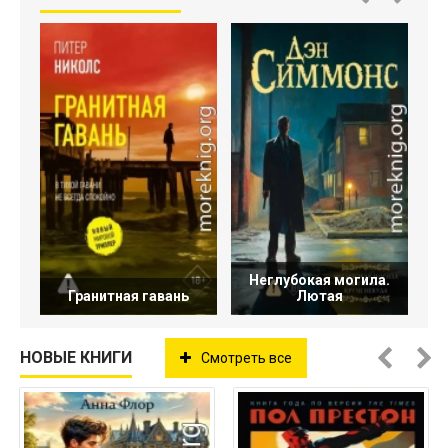
У
Неглубокая могила.
Гранитная гавань
Лютая
НОВЫЕ КНИГИ
Смотреть все