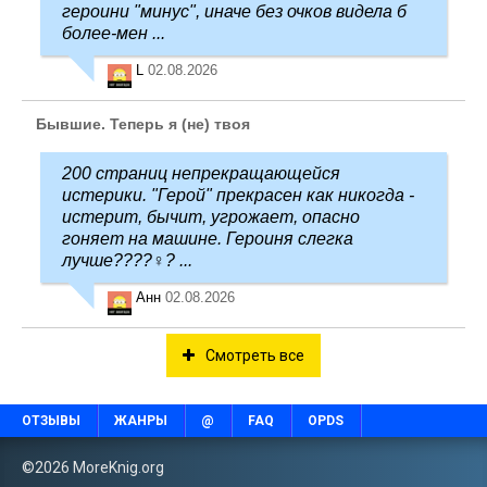
героини "минус", иначе без очков видела б
более-мен ...
L
02.08.2026
Бывшие. Теперь я (не) твоя
200 страниц непрекращающейся
истерики. "Герой" прекрасен как никогда -
истерит, бычит, угрожает, опасно
гоняет на машине. Героиня слегка
лучше????‍♀️? ...
Анн
02.08.2026
Смотреть все
ОТЗЫВЫ
ЖАНРЫ
@
FAQ
OPDS
©2026 MoreKnig.org