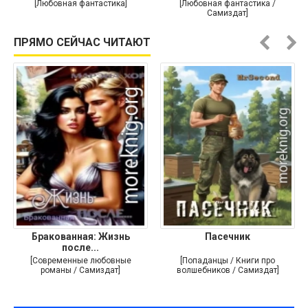
души
[Любовная фантастика]
[Любовная фантастика /
Самиздат]
ПРЯМО СЕЙЧАС ЧИТАЮТ
Бракованная: Жизнь
Пасечник
после...
[Современные любовные
[Попаданцы / Книги про
романы / Самиздат]
волшебников / Самиздат]