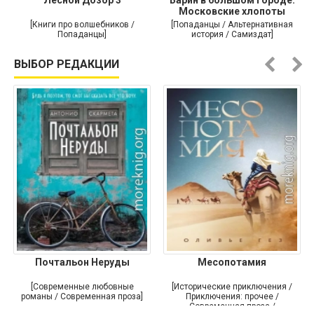
Лесной Дозор 3
Барин в большом городе.
Московские хлопоты
[Книги про волшебников /
[Попаданцы / Альтернативная
Попаданцы]
история / Самиздат]
ВЫБОР РЕДАКЦИИ
Почтальон Неруды
Месопотамия
[Современные любовные
[Исторические приключения /
романы / Современная проза]
Приключения: прочее /
Современная проза /