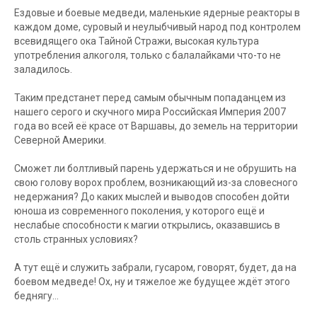
Ездовые и боевые медведи, маленькие ядерные реакторы в
каждом доме, суровый и неулыбчивый народ под контролем
всевидящего ока Тайной Стражи, высокая культура
употребления алкоголя, только с балалайками что-то не
заладилось.
Таким предстанет перед самым обычным попаданцем из
нашего серого и скучного мира Российская Империя 2007
года во всей её красе от Варшавы, до земель на территории
Северной Америки.
Сможет ли болтливый парень удержаться и не обрушить на
свою голову ворох проблем, возникающий из-за словесного
недержания? До каких мыслей и выводов способен дойти
юноша из современного поколения, у которого ещё и
неслабые способности к магии открылись, оказавшись в
столь странных условиях?
А тут ещё и служить забрали, гусаром, говорят, будет, да на
боевом медведе! Ох, ну и тяжелое же будущее ждёт этого
беднягу…