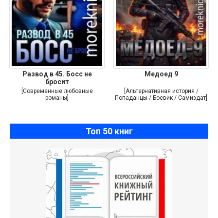
Развод в 45. Босс не
Медоед 9
бросит
[Современные любовные
[Альтернативная история /
романы]
Попаданцы / Боевик / Самиздат]
Топ 50 книг