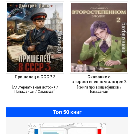
Пришелец в СССР 3
Сказание о
второстепенном злодее 2
[Альтернативная история /
[Книги про волшебников /
Попаданцы / Самиздат]
Попаданцы]
Топ 50 книг