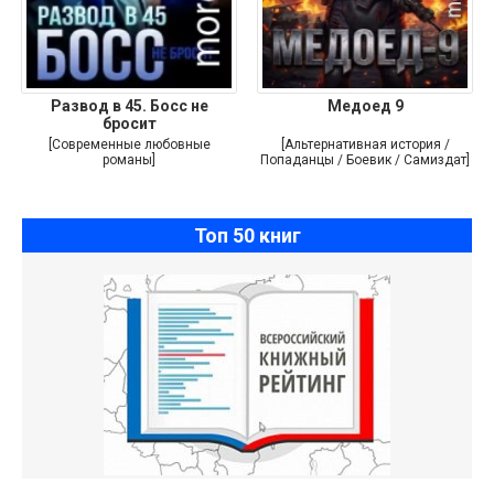
Развод в 45. Босс не
Медоед 9
бросит
[Современные любовные
[Альтернативная история /
романы]
Попаданцы / Боевик / Самиздат]
Топ 50 книг