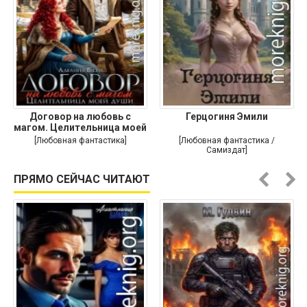
Договор на любовь с
Герцогиня Эмили
магом. Целительница моей
души
[Любовная фантастика]
[Любовная фантастика /
Самиздат]
ПРЯМО СЕЙЧАС ЧИТАЮТ