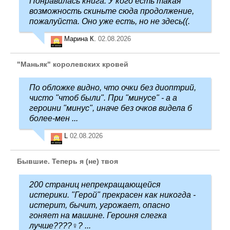
Понравилась книга. У кого есть такая
возможность скиньте сюда продолжение,
пожалуйста. Оно уже есть, но не здесь((.
Марина К.
02.08.2026
"Маньяк" королевских кровей
По обложке видно, что очки без диоптрий,
чисто "чтоб были". При "минусе" - а а
героини "минус", иначе без очков видела б
более-мен ...
L
02.08.2026
Бывшие. Теперь я (не) твоя
200 страниц непрекращающейся
истерики. "Герой" прекрасен как никогда -
истерит, бычит, угрожает, опасно
гоняет на машине. Героиня слегка
лучше????‍♀️? ...