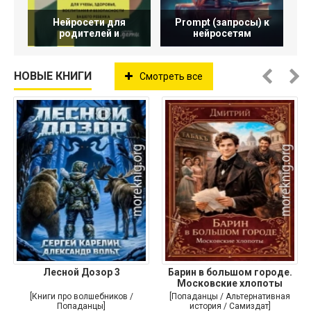
Нейросети для
Prompt (запросы) к
родителей и
нейросетям
НОВЫЕ КНИГИ
Смотреть все
Лесной Дозор 3
Барин в большом городе.
Московские хлопоты
[Книги про волшебников /
[Попаданцы / Альтернативная
Попаданцы]
история / Самиздат]